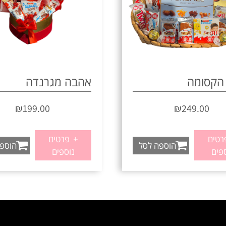
הקסומה
אהבה מגרנדה
₪
199.00
₪
249.00
טים
+
פרטים
הוספה לסל
הוספ
פים
נוספים