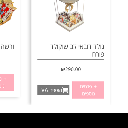
גולד דובאי לב שוקולד
ורשה 
פורח
₪
290.00
+
פר
נוס
+
פרטים
הוספה לסל
נוספים